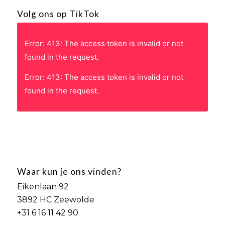
Volg ons op TikTok
Error: 413: The access token is invalid or not
found in the request.
Error: 413: The access token is invalid or not
found in the request.
Waar kun je ons vinden?
Eikenlaan 92
3892 HC Zeewolde
+31 6 16 11 42 90